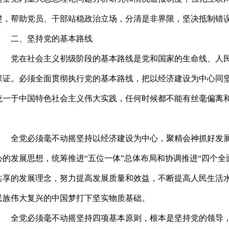
楚，帮助党员、干部站稳政治立场，分清是非界限，坚决抵制错
二、坚持党的基本路线
党在社会主义初级阶段的基本路线是党和国家的生命线、人民
保证。必须全面贯彻执行党的基本路线，把以经济建设为中心同
统一于中国特色社会主义伟大实践，任何时候都不能有丝毫偏离
全党必须毫不动摇坚持以经济建设为中心，聚精会神抓好发展
心的发展思想，统筹推进
“五位一体”总体布局和协调推进“四个
共享的发展理念，努力提高发展质量和效益，不断提高人民生活水
民族伟大复兴的中国梦打下坚实物质基础。
全党必须毫不动摇坚持四项基本原则，根本是坚持党的领导，