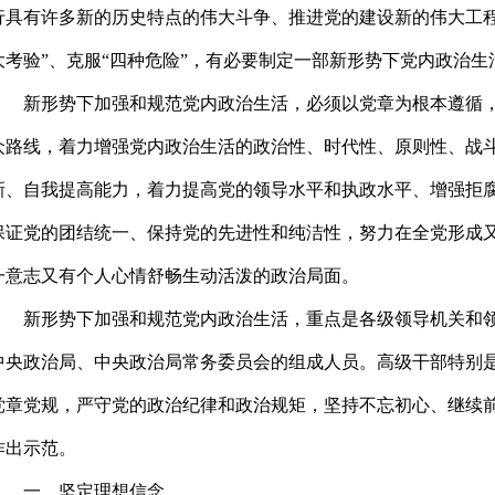
行具有许多新的历史特点的伟大斗争、推进党的建设新的伟大工
大考验”、克服“四种危险”，有必要制定一部新形势下党内政治生
新形势下加强和规范党内政治生活，必须以党章为根本遵循，
众路线，着力增强党内政治生活的政治性、时代性、原则性、战
新、自我提高能力，着力提高党的领导水平和执政水平、增强拒
保证党的团结统一、保持党的先进性和纯洁性，努力在全党形成
一意志又有个人心情舒畅生动活泼的政治局面。
新形势下加强和规范党内政治生活，重点是各级领导机关和领
中央政治局、中央政治局常务委员会的组成人员。高级干部特别
党章党规，严守党的政治纪律和政治规矩，坚持不忘初心、继续
作出示范。
一、坚定理想信念