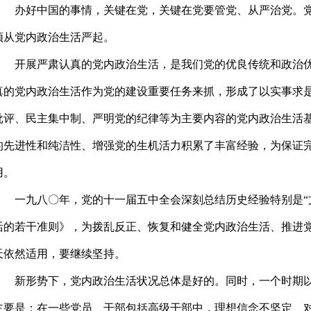
办好中国的事情，关键在党，关键在党要管党、从严治党。党
须从党内政治生活严起。
开展严肃认真的党内政治生活，是我们党的优良传统和政治优
真的党内政治生活作为党的建设重要任务来抓，形成了以实事求
批评、民主集中制、严明党的纪律等为主要内容的党内政治生活
的先进性和纯洁性、增强党的生机活力积累了丰富经验，为保证
用。
一九八〇年，党的十一届五中全会深刻总结历史经验特别是
活的若干准则》，为拨乱反正、恢复和健全党内政治生活、推进
天依然适用，要继续坚持。
新形势下，党内政治生活状况总体是好的。同时，一个时期以
主要是：在一些党员、干部包括高级干部中，理想信念不坚定、