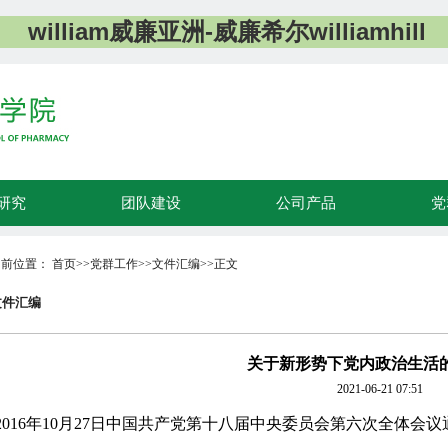
william威廉亚洲-威廉希尔williamhill
研究
团队建设
公司产品
党
当前位置：
首页
>>
党群工作
>>
文件汇编
>>
正文
文件汇编
关于新形势下党内政治生活
2021-06-21 07:51
(2016年10月27日中国共产党第十八届中央委员会第六次全体会议