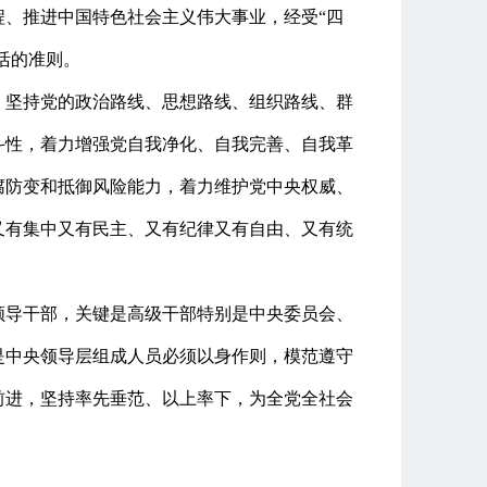
程、推进中国特色社会主义伟大事业，经受
“四
活的准则。
坚持党的政治路线、思想路线、组织路线、群
斗性，着力增强党自我净化、自我完善、自我革
腐防变和抵御风险能力，着力维护党中央权威、
又有集中又有民主、又有纪律又有自由、又有统
导干部，关键是高级干部特别是中央委员会、
是中央领导层组成人员必须以身作则，模范遵守
前进，坚持率先垂范、以上率下，为全党全社会