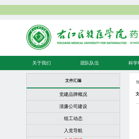
关于我们
团队队伍
科学
文件汇编
党建品牌概况
清廉公司建设
组工动态
入党导航